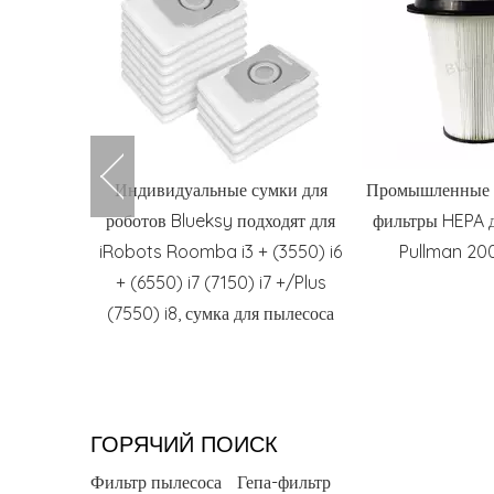
кий фильтр
Индивидуальные сумки для
Промышленные 
an Ermator
роботов Blueksy подходят для
фильтры HEPA д
400
iRobots Roomba i3 + (3550) i6
Pullman 2
+ (6550) i7 (7150) i7 +/Plus
(7550) i8, сумка для пылесоса
ГОРЯЧИЙ ПОИСК
Фильтр пылесоса
Гепа-фильтр