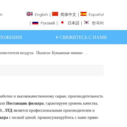
ых
English
|
简体中文
|
Español
|
Pусский
|
日本語
|
한국어
ЛОЖЕНИЯ
СВЯЖИТЕСЬ С НАМИ
очистителя воздуха
Пылесос Бумажные мешки
Цепочки Hepa
работки и высококачественному сырью, производительность
тали
Поставщик фильтра
, гарантируем уровень качества,
., ЛТД
является профессиональным производителем и
ьтра
с низкой ценой, проконсультируйтесь с нами прямо