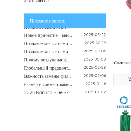
для пылесоса
2026-03-24
В этом сезоне обострится аллергия? Вот почему ваш фильтр очистителя воздуха — настоящий герой
2026-02-18
Руководство по домашнему очистителю воздуха своими руками — Как воздушные фильтры улучшают качество воздуха в помещении | Фильтр голубого неба
Похожие новости
2025-12-31
Начните новый год с более чистого воздуха и надежных фильтров
2025-08-22
Новое прибытие - высокопроизводительные мотоциклетные фильтры для улучшения катания на верховой езде
2025-08-19
Познакомьтесь с нами в сентябре этого года на выставке IFA, Saudi Infrastructure и Global Sources Electronics
2025-08-06
Познакомьтесь с нами (Filter Blue Sky) по адресу IFA Berlin 2025 - ваш доверенный производитель фильтра выставлен
2025-05-08
Почему воздушные фильтры в помещении необходимы в пыльной и опыленной на открытой среде.
Сменный 
2025-02-28
Глобальный предпочтительный поставщик фильтра B2B - фильтр Blue Sky Nanjing
2025-02-06
Важность замены фильтров очистителя воздуха весной
2025-01-16
Размер и совместимые модели масляного фильтра 90915-YZZE2
2025-01-02
2025 Nanjing Blue Sky Filter желает вам счастливого Нового года
2024-11-04
Как выбрать высококачественные аксессуары для робота-пылесоса
2024-08-29
Nanjing Blue Sky Filter примет участие в выставке IFA 2024!
2024-04-11
Участие в Восточно-Китайской ярмарке: возможности и проблемы для Nanjing Blue Sky Filter Co., Ltd.
2024-04-29
IFA Берлинская международная выставка бытовой электроники
2024-04-29
135-я Кантонская ярмарка