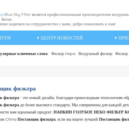
Blue Sky Filter является профессиональным производителем воздушн
ия
 Китае.
не надеемся на сотрудничество с вами, добро пожаловать к нам!
ЛУГИ
ЦЕНТР НОВОСТЕЙ
ПРИ
улярные ключевые слова:
Фильтр Hepa
Воздушный фильтр
Фильтр 
вщик фильтра
к фильтра
- это новый дизайн, благодаря превосходным технологиям об
к фильтра
до более высокого стандарта. Мы совершенны для каждой де
нести вам идеальный продукт.
НАНКИН ГОЛУБОЕ НЕБО ФИЛЬТР КО
ком China
Поставщик фильтра
, если вы ищете лучший
Поставщик фил