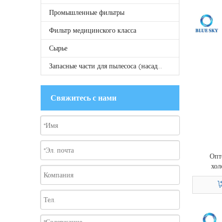
Промышленные фильтры
Фильтр медицинского класса
Сырье
Запасные части для пылесоса (насадка щетки, насадка швабры, ткань для швабры, трубка и т. д.)
Свяжитесь с нами
Опт
хол
ADQ747