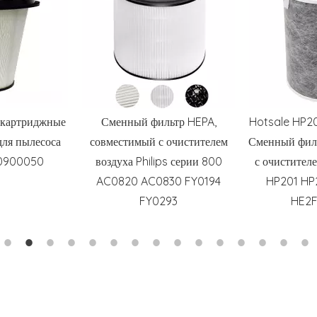
картриджные
Сменный фильтр HEPA,
Hotsale HP20
ля пылесоса
совместимый с очистителем
Сменный филь
00900050
воздуха Philips серии 800
с очистител
AC0820 AC0830 FY0194
HP201 HP
FY0293
HE2