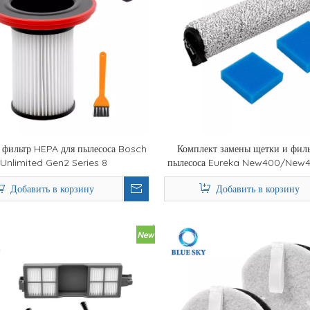
фильтр HEPA для пылесоса Bosch
Комплект замены щетки и филь
Unlimited Gen2 Series 8
пылесоса Eureka New400/New
12036642/12023349
для влажной и сухой убор
Добавить в корзину
Добавить в корзину