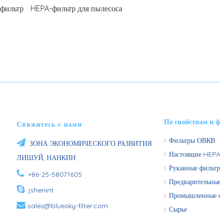
-фильтр
HEPA-фильтр для пылесоса
По свойствам и 
Свяжитесь с нами
Фильтры ОВКВ

ЗОНА ЭКОНОМИЧЕСКОГО РАЗВИТИЯ
Настоящие HEPA
ЛИШУЙ, НАНКИН
Рукавные фильт

+86-25-58071605
Предварительны

jshenint
Промышленные 

sales@bluesky-filter.com
Сырье