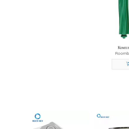
2026-06-26
Как выбрать сменный фильтр для очистителя воздуха: HEPA, активированный уголь, руководство по размеру и уходу
2026-06-22
Как выбрать картридж фильтра для бассейна: площадь фильтрации, размер, торцевая крышка и руководство по замене
2026-06-17
Руководство по аксессуарам для робота-пылесоса: основная щетка, боковая щетка, фильтр и сменный комплект
2026-06-12
Как выбрать картридж для деминерализации увлажнителя: белая пыль, жесткая вода и руководство по замене
2026-03-24
В этом сезоне обострится аллергия? Вот почему ваш фильтр очистителя воздуха — настоящий герой
2026-02-18
Руководство по домашнему очистителю воздуха своими руками — Как воздушные фильтры улучшают качество воздуха в помещении | Фильтр голубого неба
Компл
Roomba
2025-12-31
Начните новый год с более чистого воздуха и надежных фильтров
боковая 
2025-08-22
Новое прибытие - высокопроизводительные мотоциклетные фильтры для улучшения катания на верховой езде
2025-08-19
Познакомьтесь с нами в сентябре этого года на выставке IFA, Saudi Infrastructure и Global Sources Electronics
2025-08-06
Познакомьтесь с нами (Filter Blue Sky) по адресу IFA Berlin 2025 - ваш доверенный производитель фильтра выставлен
2025-05-08
Почему воздушные фильтры в помещении необходимы в пыльной и опыленной на открытой среде.
2025-02-28
Глобальный предпочтительный поставщик фильтра B2B - фильтр Blue Sky Nanjing