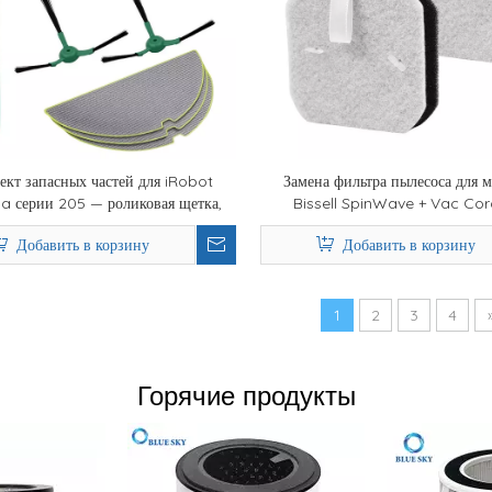
ект запасных частей для iRobot
Замена фильтра пылесоса для 
 серии 205 — роликовая щетка,
Bissell SpinWave + Vac Cor
щетка, тряпка для швабры и HEPA-
37643/3764
Добавить в корзину
Добавить в корзину
фильтр
1
2
3
4
Горячие продукты