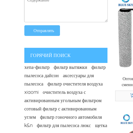
Отправлять
ГОРЯЧИЙ ПОИСК
хепа-фильтр
фильтр вытяжки
фильтр
пылесоса дайсон
аксессуары для
Оптов
пылесоса
фильтр очистителя воздуха
сменн
Tineco 
xiaomi
очиститель воздуха с
активированным угольным фильтром
сотовый фильтр с активированным
углем
фильтр гоночного автомобиля
k&n
фильтр для пылесоса люкс
щетка
2026-06-12
Как выбрать картридж для деминерализации увлажнителя: белая пыль, жесткая вода и руководство по замене