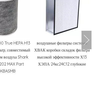
0 True HEPA H13
воздушные фильтры системы
OEM Blue
тр, совместимый
ХВАК коробки складок фильтра
Wet Dry 
ем воздуха Shark
высокой эффективности Х13
частей D
202 MAX Part
ХЭПА 24кс24С12 глубокие
FKBASMB