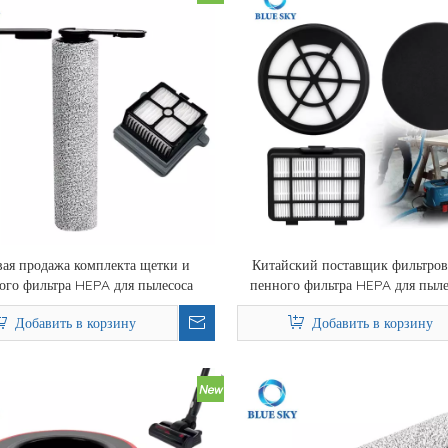
ая продажа комплекта щетки и
Китайский поставщик фильтров
ого фильтра HEPA для пылесоса
пенного фильтра HEPA для пыле
Floor One S7 Pro для влажной и
мешка Bosch BBZ152EF Series 
Добавить в корзину
Добавить в корзину
сухой уборки
BGS05