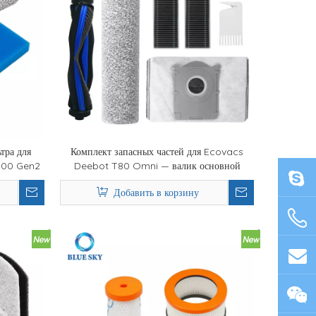
тра для
Комплект запасных частей для Ecovacs
400 Gen2
Deebot T80 Omni — валик основной
ки
щетки, боковые щетки, фильтр и мешки для
Добавить в корзину
пыли