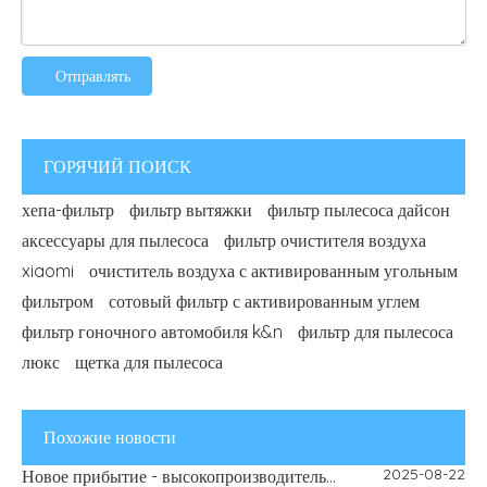
Отправлять
ГОРЯЧИЙ ПОИСК
хепа-фильтр
фильтр вытяжки
фильтр пылесоса дайсон
аксессуары для пылесоса
фильтр очистителя воздуха
xiaomi
очиститель воздуха с активированным угольным
фильтром
сотовый фильтр с активированным углем
фильтр гоночного автомобиля k&n
фильтр для пылесоса
2026-06-12
Как выбрать картридж для деминерализации увлажнителя: белая пыль, жесткая вода и руководство по замене
люкс
щетка для пылесоса
2026-03-24
В этом сезоне обострится аллергия? Вот почему ваш фильтр очистителя воздуха — настоящий герой
2026-02-18
Руководство по домашнему очистителю воздуха своими руками — Как воздушные фильтры улучшают качество воздуха в помещении | Фильтр голубого неба
2025-12-31
Похожие новости
Начните новый год с более чистого воздуха и надежных фильтров
2025-08-22
Новое прибытие - высокопроизводительные мотоциклетные фильтры для улучшения катания на верховой езде