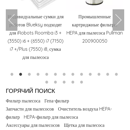
Индивидуальные сумки для
Промышленные
роботов Blueksy подходят
картриджные фильтры
s
для iRobots Roomba i3 +
HEPA для пылесоса Pullman
оч
(3550) i6 + (6550) i7 (7150)
200900050
i7 +/Plus (7550) i8, сумка
для пылесоса
ГОРЯЧИЙ ПОИСК
Фильтр пылесоса
Гепа-фильтр
Запчасти для пылесосов
Очиститель воздуха HEPA-
фильтр
HEPA-фильтр для пылесоса
Аксессуары для пылесосов
Щетка для пылесоса