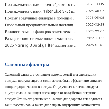
2025-08-19
Познакомьтесь с нами в сентябре этого года на выставке IFA, Saudi Infrastructure и Global Sources Electronics
2025-08-06
Познакомьтесь с нами (Filter Blue Sky) по адресу IFA Berlin 2025 - ваш доверенный производитель фильтра выставлен
2025-05-08
Почему воздушные фильтры в помещении необходимы в пыльной и опыленной на открытой среде.
2025-02-28
Глобальный предпочтительный поставщик фильтра B2B - фильтр Blue Sky Nanjing
2025-02-06
Важность замены фильтров очистителя воздуха весной
2025-01-16
Размер и совместимые модели масляного фильтра 90915-YZZE2
2025-01-02
2025 Nanjing Blue Sky Filter желает вам счастливого Нового года
2024-11-04
Как выбрать высококачественные аксессуары для робота-пылесоса
2024-08-29
Nanjing Blue Sky Filter примет участие в выставке IFA 2024!
Салонные фильтры
2024-04-11
Участие в Восточно-Китайской ярмарке: возможности и проблемы для Nanjing Blue Sky Filter Co., Ltd.
2024-04-29
IFA Берлинская международная выставка бытовой электроники
Салонный фильтр, в основном используемый для фильтрации
2024-04-29
135-я Кантонская ярмарка
воздуха, поступающего в салон автомобиля, эффективно снижает
2026-06-26
Как выбрать сменный фильтр для очистителя воздуха: HEPA, активированный уголь, руководство по размеру и уходу
концентрацию частиц в воздухе.Он улучшает качество воздуха
2026-06-22
Как выбрать картридж фильтра для бассейна: площадь фильтрации, размер, торцевая крышка и руководство по замене
внутри салона, защищая пассажиров от воздействия загрязнений
2026-06-17
Руководство по аксессуарам для робота-пылесоса: основная щетка, боковая щетка, фильтр и сменный комплект
воздуха.Это имеет решающее значение для здоровья как водителя,
2026-06-12
Как выбрать картридж для деминерализации увлажнителя: белая пыль, жесткая вода и руководство по замене
так и пассажиров, а также для защиты внутренних компонентов