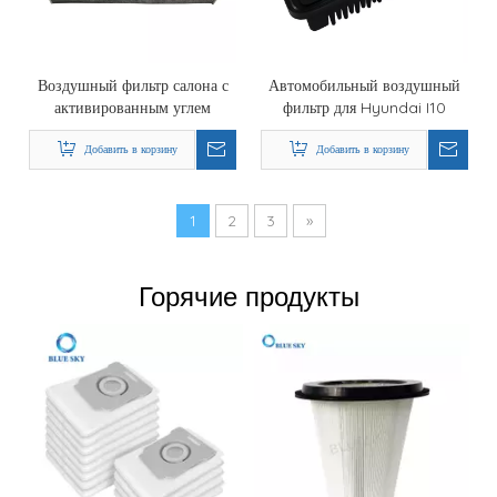
Воздушный фильтр салона с
Автомобильный воздушный
активированным углем
фильтр для Hyundai I10
CF10285 для Toyota, Lexus
281133X000
и Daihatsu Motors
Добавить в корзину
Добавить в корзину
1
2
3
»
Горячие продукты