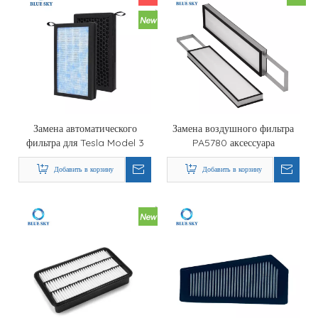
Замена автоматического
Замена воздушного фильтра
фильтра для Tesla Model 3
PA5780 аксессуара
Model Y
экскаватора для Volvos №
Добавить в корзину
12742526/12742527
Добавить в корзину