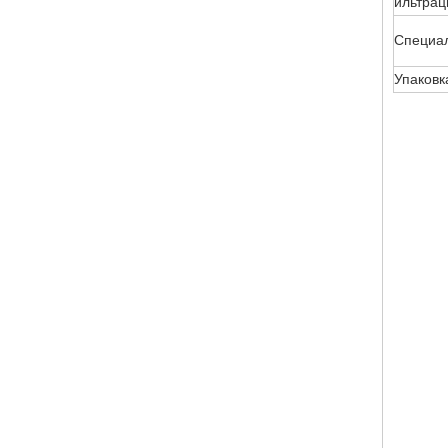
ильтрац
Специал
Упаковк