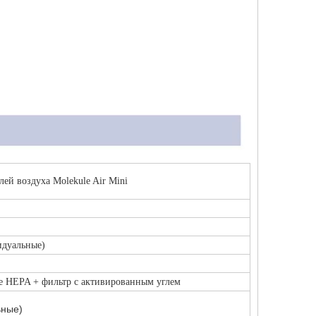
ей воздуха Molekule Air Mini
идуальные)
e HEPA + фильтр с активированным углем
ьные)