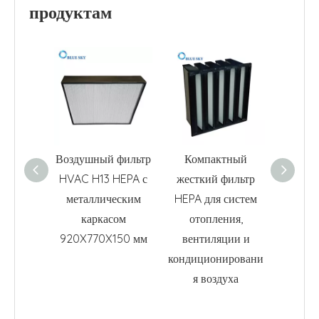
продуктам
Воздушный фильтр
Компактный
Воздуш
HVAC H13 HEPA с
жесткий фильтр
V-Ban
металлическим
HEPA для систем
систе
каркасом
отопления,
жестко
920X770X150 мм
вентиляции и
кондиционировани
я воздуха