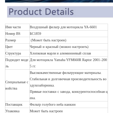
Имя части
Воздушный фильтр для мотоцикла YA-6601
Номер BS
БС1859
Размер
(Может быть настроен)
Цвет
Черный и красный (можно настроить)
Структура
Хлопковая марля и алюминиевый сплав
Подходит моде
Для мотоцикла Yamaha YFM660R Raptor 2001–200
ль
5 гг.
Высококачественные фильтрующие материалы.
Стабильная и долговечная производительность во
Специальные с
здухозаборника.
войства
Прямые поставки с завода, конкурентоспособная ц
ена.
Поставщик
Фильтр голубого неба нанкин
Упаковка
Может быть настроен