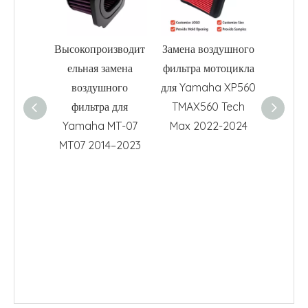
Высокопроизводит
Замена воздушного
48 мм
ельная замена
фильтра мотоцикла
фильтр
воздушного
для Yamaha XP560
мо
фильтра для
TMAX560 Tech
возду
Yamaha MT-07
Max 2022-2024
фильтр
MT07 2014–2023
Suzu
ATV Dir
2