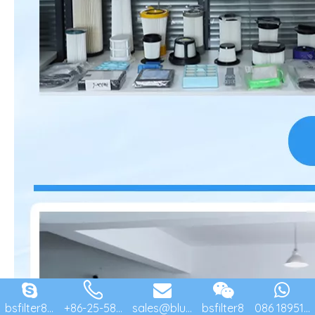
bsfilter8...
+86-25-58...
sales@blu...
bsfilter8
086 18951...