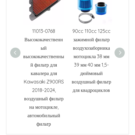
11013-0768
90cc 110cc 125cc
Унив
Высококачественн
зажимной фильтр
мото
ый
воздухозаборника
воздуш
высококачественны
мотоцикла 38 мм
впускн
й фильтр для
39 мм 40 мм 1,5-
мм/
кавалера для
дюймовый
мм/4
Kawasaki Z900RS
воздушный фильтр
куб
2018-2024,
для квадроциклов
мотоцик
воздушный фильтр
ATV, с
на мотоцикле,
с Kawa
автомобильный
YAMA
фильтр