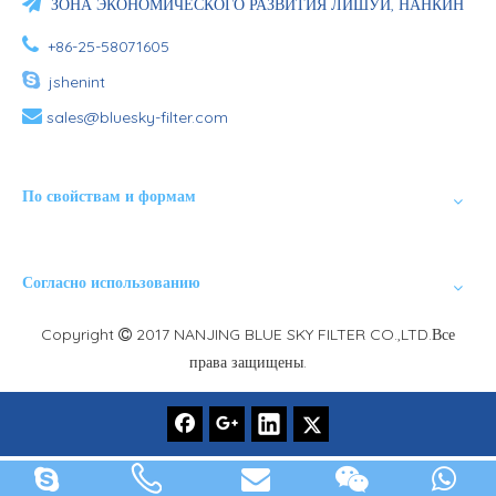

ЗОНА ЭКОНОМИЧЕСКОГО РАЗВИТИЯ ЛИШУЙ, НАНКИН

+86-25-58071605

jshenint

sales@bluesky-filter.com
По свойствам и формам
Согласно использованию
Copyright
2017 NANJING BLUE SKY FILTER CO.,LTD.Все

права защищены.