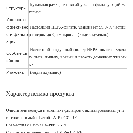
Бумажная рамка, активный уголь и фильтрующий ма
Структуры
териал
Уровень э
ффективно
Настоящий HEPA-фильтр, улавливает 99,97% частиц
сти фильтр
размером до 0,3 микрона. (индивидуально)
ации
Настоящий воздушный фильтр HEPA помогает удаля
Особые св
ть пыль, пыльцу, клещей и перхоть домашних животн
ойства
ых.
Упаковка
(индивидуально)
Характеристика продукта
Очиститель воздуха и комплект фильтров с активированным угле
м, совместимый с Levoit LV-Pur131-RF.
Совместим с Levoit LV-Pur131-RF.
Сравните с номером детали LV-Pur131-RF