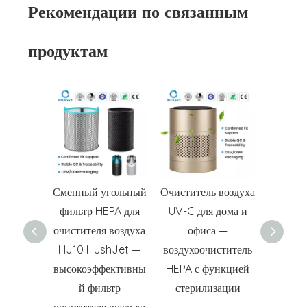
Рекомендации по связанным
продуктам
Сменный угольный
Очиститель воздуха
Сменн
фильтр HEPA для
UV-C для дома и
H
очистителя воздуха
офиса —
актив
HJ10 HushJet —
воздухоочиститель
углем 3
высокоэффективны
HEPA с функцией
для о
й фильтр
стерилизации
возду