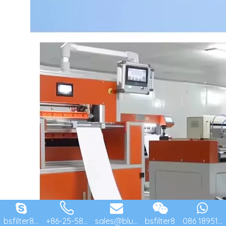
bsfilter8...
+86-25-58...
sales@blu...
bsfilter8
086 18951...